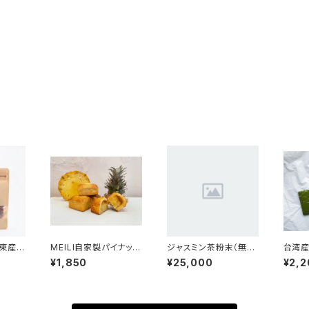
MEILI自家製パイナップ
ジャスミン茶粉末（無
台湾産
ルケーキ5個入り
糖）1kg
n to
¥1,850
¥25,000
¥2,2