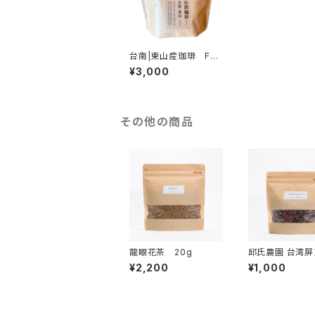
台南|東山産珈琲 Full
y Washed 80g
¥3,000
その他の商品
龍眼花茶 20g
邱氏農園 台湾屏東産カ
カオ豆 ５０g
¥2,200
¥1,000