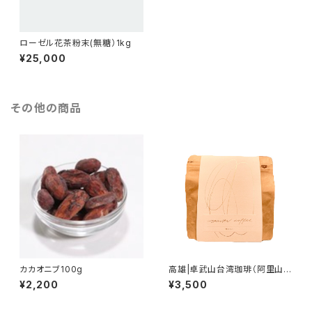
ローゼル花茶粉末(無糖）1kg
¥25,000
その他の商品
カカオニブ100g
高雄|卓武山台湾珈琲（阿里山山
脈） Fully Washed 80g
¥2,200
¥3,500