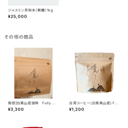
ジャスミン茶粉末（無糖）1kg
¥25,000
その他の商品
南投|白葉山産珈琲 Fully Wa
台湾コーヒー(台南東山産) Full
shed 80g
y Washed ドリップパック2個
¥3,300
¥1,200
入