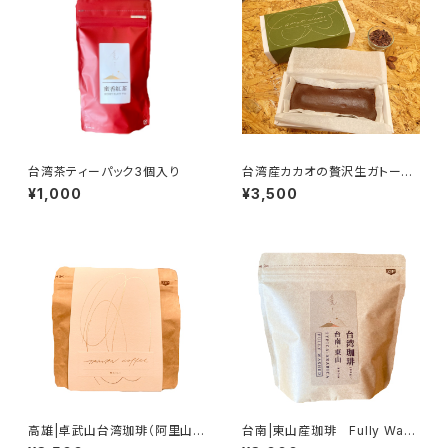
台湾茶ティーパック3個入り
台湾産カカオの贅沢生ガトーシ
ョコラ
¥1,000
¥3,500
高雄|卓武山台湾珈琲（阿里山山
台南|東山産珈琲 Fully Wash
脈） Fully Washed 80g
ed 80g